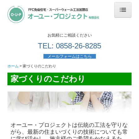
ホーム
お気軽にご相談ください
家づくりのこだわり
TEL: 0858-26-8285
家づくりの流れ
メールフォームはこちら
ホーム
家づくりのこだわり
免疫住宅について
家づくりのこだわり
免疫住宅 6つの効果
新築施工事例
リフォーム施工事例
お客様の声
オーユー・プロジェクトは伝統の工法を守りな
がら、最新の住まいづくりの技術についても常
会社概要
に学び活かし、施主様のご希望をかなえるた